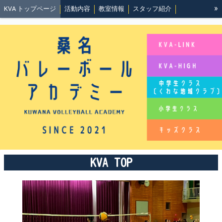
»
KVA トップページ
活動内容
教室情報
スタッフ紹介
KVA-LINK
KVA-High
沿革と理念
規約
地域クラブ活動
イベント履歴
北勢バレーボール協会事務局
バレーって最高にいいね👍️
KVA TOP