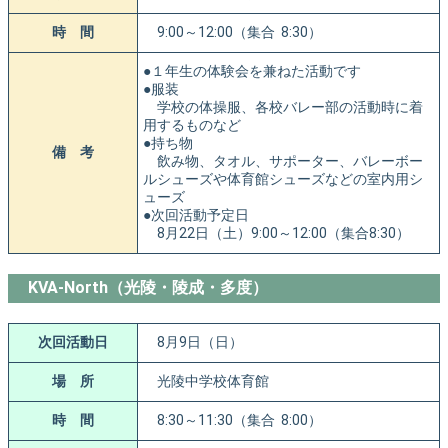
時 間
9:00～12:00（集合 8:30）
●１年生の体験会を兼ねた活動です
●服装
学校の体操服、各校バレー部の活動時に着
用するものなど
●持ち物
備 考
飲み物、タオル、サポーター、バレーボー
ルシューズや体育館シューズなどの室内用シ
ューズ
●次回活動予定日
8月22日（土）9:00～12:00（集合8:30）
KVA-North（光陵・陵成・多度）
次回活動日
8月9日（日）
場 所
光陵中学校体育館
時 間
8:30～11:30（集合 8:00）