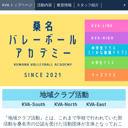
»
KVA トップページ
活動内容
教室情報
スタッフ紹介
KVA-LINK
KVA-High
沿革と理念
規約
地域クラブ活動
イベント履歴
北勢バレーボール協会事務局
バレーって最高にいいね👍️
地域クラブ活動
KVA-South KVA-North KVA-East
『地域クラブ活動』とは、これまで学校で行われていた部
活動を桑名市の公認を受けた活動団体が主体となっておこ