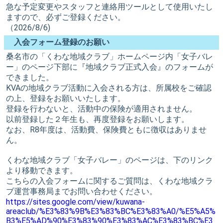
急な予定変更やスタッフと連絡用ツールとして使用いたし
ますので、必ずご登録ください。
（2026/8/6)
入会フォーム登録のお願い
桑名市の「くわな地域クラブ」ホームページ内「女子バレ
ー」のページ下部に『地域クラブ正式入会』のフォームが
できました。
KVAの地域クラブ活動に入会される方は、所属校をご確認
の上、登録をお願いいたします。
登録を行わないと、活動中の保険が適用されません。
以前登録した２年生も、再度登録をお願いします。
なお、R8年度は、活動費、保険費ともに徴収はありませ
ん。
くわな地域クラブ「女子バレー」のページは、下のリンク
より移動できます。
こちらの入会フォームに関するご質問は、くわな地域クラ
ブ運営事務局までお問い合わせください。
https://sites.google.com/view/kuwana-
areaclub/%E3%83%9B%E3%83%BC%E3%83%A0/%E5%A5%
B3%E5%AD%90%E3%83%90%E3%83%AC%E3%83%BC%E3