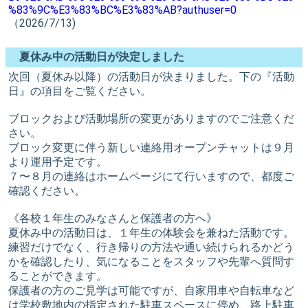
%83%9C%E3%83%BC%E3%83%AB?authuser=0
（2026/7/13)
夏休み中の活動日が決定しました
次回（夏休み以降）の活動日が決まりました。下の『活動
日』の項目をご覧ください。
ブロックおよび活動場所の変更がありますのでご注意くだ
さい。
ブロック変更に伴う新しい連絡用オープンチャットは９月
より運用予定です。
７〜８月の連絡はホームページにて行いますので、都度ご
確認ください。
《各校１年生のみなさんと保護者の方へ》
夏休み中の活動日は、１年生の体験会を兼ねた活動です。
練習だけでなく、行き帰りの方法や通い続けられるかどう
かを確認したり、気になることをスタッフや先輩へ質問す
ることができます。
保護者の方のご見学は可能ですが、自家用車や自転車など
は学校敷地内の指定された駐車スペースに停め、路上駐車