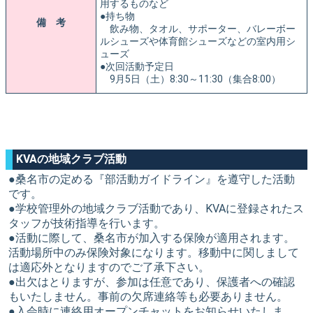
用するものなど
●持ち物
備 考
飲み物、タオル、サポーター、バレーボー
ルシューズや体育館シューズなどの室内用シ
ューズ
●次回活動予定日
9月5日（土）8:30～11:30（集合8:00）
KVAの地域クラブ活動
●桑名市の定める『部活動ガイドライン』を遵守した活動
です。
●学校管理外の地域クラブ活動であり、KVAに登録されたス
タッフが技術指導を行います。
●活動に際して、桑名市が加入する保険が適用されます。
活動場所中のみ保険対象になります。移動中に関しまして
は適応外となりますのでご了承下さい。
●出欠はとりますが、参加は任意であり、保護者への確認
もいたしません。事前の欠席連絡等も必要ありません。
●入会時に連絡用オープンチャットをお知らせいたしま