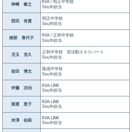
KVA / 明正中学校
神﨑 敏之
South担当
明正中学校
西田 有貴
South担当
KVA / 正和中学校
南部 香代子
South担当
正和中学校 部活動エキスパート
児玉 克久
South担当
陵成中学校
前田 博文
South担当
KVA-LINK
伊藤 功治
South担当
KVA-LINK
猿渡 恵子
South担当
KVA-LINK
米澤 佑莉
South担当