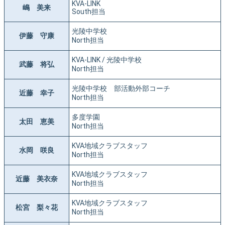
KVA-LINK
嶋 美来
South担当
光陵中学校
伊藤 守康
North担当
KVA-LINK / 光陵中学校
武藤 将弘
North担当
光陵中学校 部活動外部コーチ
近藤 幸子
North担当
多度学園
太田 恵美
North担当
KVA地域クラブスタッフ
水岡 咲良
North担当
KVA地域クラブスタッフ
近藤 美衣奈
North担当
KVA地域クラブスタッフ
松宮 梨々花
North担当